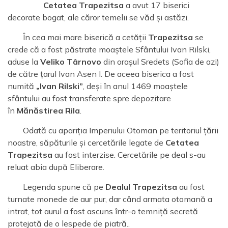
Cetatea Trapezitsa
a avut 17 biserici
decorate bogat, ale căror temelii se văd și astăzi.
În cea mai mare biserică a cetății
Trapezitsa
se
crede că a fost păstrate moaștele Sfântului Ivan Rilski,
aduse la
Veliko Târnovo
din orașul Sredets (Sofia de azi)
de către țarul Ivan Asen I. De aceea biserica a fost
numită
„Ivan Rilski”
, deși în anul 1469 moaștele
sfântului au fost transferate spre depozitare
în
Mănăstirea Rila
.
Odată cu apariția Imperiului Otoman pe teritoriul țării
noastre, săpăturile și cercetările legate de
Cetatea
Trapezitsa
au fost interzise. Cercetările pe deal s-au
reluat abia după Eliberare.
Legenda spune că pe
Dealul Trapezitsa
au fost
turnate monede de aur pur, dar când armata otomană a
intrat, tot aurul a fost ascuns într-o temniță secretă
protejată de o lespede de piatră..