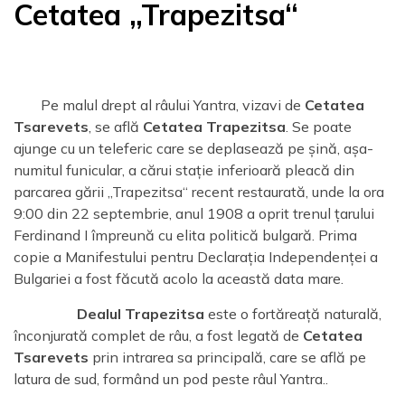
Cetatea „Trapezitsa“
Pe malul drept al râului Yantra, vizavi de
Cetatea
Tsarevets
, se află
Cetatea Trapezitsa
. Se poate
ajunge cu un teleferic care se deplasează pe șină, așa-
numitul funicular, a cărui stație inferioară pleacă din
parcarea gării „Trapezitsa“ recent restaurată, unde la ora
9:00 din 22 septembrie, anul 1908 a oprit trenul țarului
Ferdinand I împreună cu elita politică bulgară. Prima
copie a Manifestului pentru Declarația Independenței a
Bulgariei a fost făcută acolo la această data mare.
Dealul Trapezitsa
este o fortăreață naturală,
înconjurată complet de râu, a fost legată de
Cetatea
Tsarevets
prin intrarea sa principală, care se află pe
latura de sud, formând un pod peste râul Yantra..