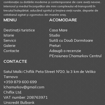
combinație cu dotările moderne și contemporane de care aveți nevoie..
Interiorul și mediul înconjurător ale mini complexului vă transportă în
trecutul îndepărtat, aducând spiritul și liniștea vieții rurale, departe de
cotidianul agitat și zgomotos din marele oraș.
MENIU
ACOMODARE
Destinații turistice
Casa Mare
Istorie
Studio
Servicii
Suită cu Două Dormitoare
Galerie
Preturi
Contacte
Adaugă o recenzie
PEnsiunea Chamurkov Centrul
CONTACTE
Satul Malki Chiflik Peta Street №20, la 3 km de Veliko
Tarnovo
+359 879 600 699
lchamurkov@gmail.com
Chiflix Ltd.
VAT number: 208763971
Unicredit Bulbank