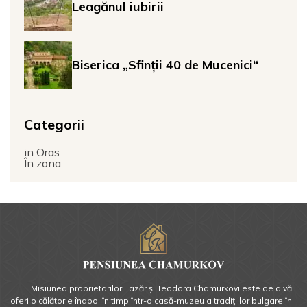
Leagănul iubirii
Biserica „Sfinții 40 de Mucenici“
Categorii
in Oras
În zona
Misiunea proprietarilor Lazăr și Teodora Chamurkovi este de a vă
oferi o călătorie înapoi în timp într-o casă-muzeu a tradiţiilor bulgare în