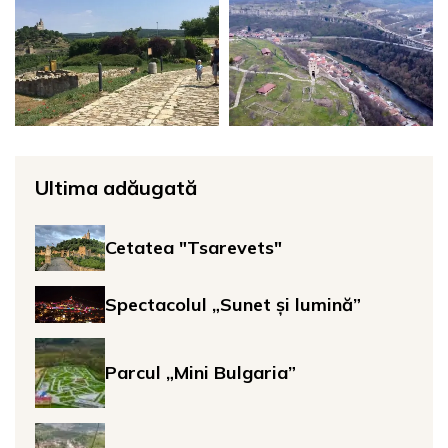
Ultima adăugată
Cetatea "Tsarevets"
Spectacolul „Sunet și lumină”
Parcul „Mini Bulgaria”