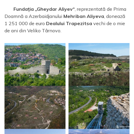
Fundația „Gheydar Aliyev“
, reprezentată de Prima
Doamnă a Azerbaidjanului
Mehriban Aliyeva
, donează
1 251 000 de euro
Dealului Trapezitsa
vechi de o mie
de ani din Veliko Târnovo.