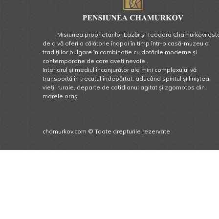
Misiunea proprietarilor Lazăr și Teodora Chamurkovi est
de a vă oferi o călătorie înapoi în timp într-o casă-muzeu a
tradiţiilor bulgare în combinație cu dotările moderne și
contemporane de care aveți nevoie..
Interiorul și mediul înconjurător ale mini complexului vă
transportă în trecutul îndepărtat, aducând spiritul și liniștea
vieții rurale, departe de cotidianul agitat și zgomotos din
marele oraș.
chamurkov.com © Toate drepturile rezervate