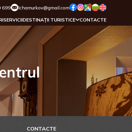
0 699
lchamurkov@gmail.com
RI
SERVICII
DESTINAȚII TURISTICE
CONTACTE
entrul
CONTACTE