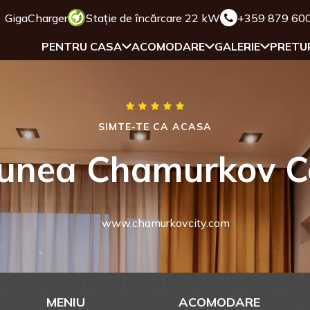
GigaCharger
Stație de încărcare 22 kW
+359 879 60
PENTRU CASA
ACOMODARE
GALERIE
PRETU
SIMTE-TE CA ACASA
unea Chamurkov C
www.chamurkovcity.com
MENIU
ACOMODARE