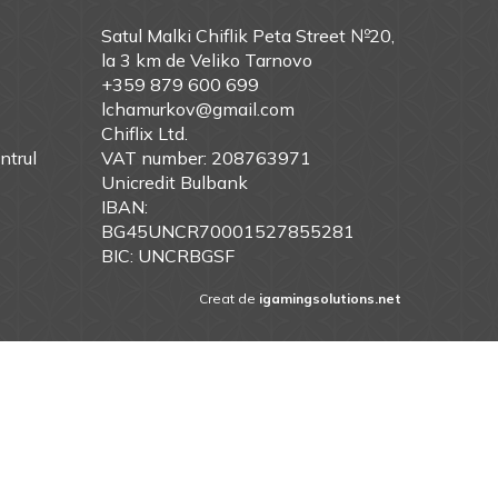
Satul Malki Chiflik Peta Street №20,
la 3 km de Veliko Tarnovo
+359 879 600 699
lchamurkov@gmail.com
Chiflix Ltd.
ntrul
VAT number: 208763971
Unicredit Bulbank
IBAN:
BG45UNCR70001527855281
BIC: UNCRBGSF
Creat de
igamingsolutions.net