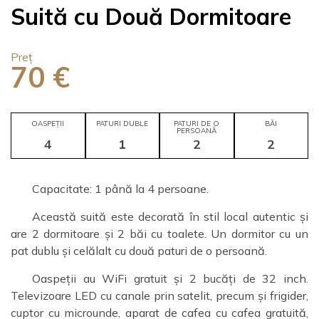
Suită cu Două Dormitoare
Preț
70 €
OASPEȚII
PATURI DUBLE
PATURI DE O
BĂI
PERSOANĂ
4
1
2
2
Capacitate: 1 până la 4 persoane.
Această suită este decorată în stil local autentic și
are 2 dormitoare și 2 băi cu toalete. Un dormitor cu un
pat dublu și celălalt cu două paturi de o persoană.
Oaspeții au WiFi gratuit și 2 bucăți de 32 inch.
Televizoare LED cu canale prin satelit, precum și frigider,
cuptor cu microunde, aparat de cafea cu cafea gratuită,