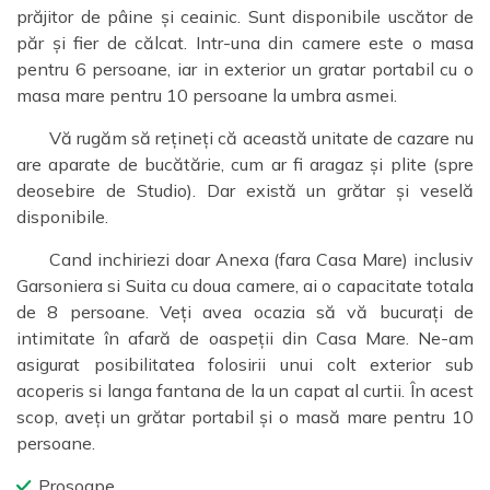
prăjitor de pâine și ceainic. Sunt disponibile uscător de
păr și fier de călcat. Intr-una din camere este o masa
pentru 6 persoane, iar in exterior un gratar portabil cu o
masa mare pentru 10 persoane la umbra asmei.
Vă rugăm să rețineți că această unitate de cazare nu
are aparate de bucătărie, cum ar fi aragaz și plite (spre
deosebire de Studio). Dar există un grătar și veselă
disponibile.
Cand inchiriezi doar Anexa (fara Casa Mare) inclusiv
Garsoniera si Suita cu doua camere, ai o capacitate totala
de 8 persoane. Veți avea ocazia să vă bucurați de
intimitate în afară de oaspeții din Casa Mare. Ne-am
asigurat posibilitatea folosirii unui colt exterior sub
acoperis si langa fantana de la un capat al curtii. În acest
scop, aveți un grătar portabil și o masă mare pentru 10
persoane.
Prosoape