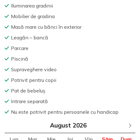
Iluminarea gradinii
Mobilier de gradina
Masă mare cu bănci în exterior
Leagăn – bancă
Parcare
Piscină
Supraveghere video
Potrivit pentru copii
Pat de bebeluș
Intrare separată
Nu este potrivit pentru persoanele cu handicap
August
Lun
Mar
Mie
Joi
Vin
Sâm
Dum