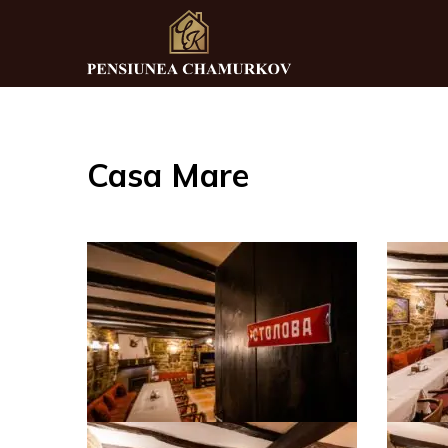
Casa Mare