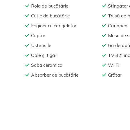
Rola de bucătărie
Stingător 
Cutie de bucătărie
Trusă de p
Frigider cu congelator
Canapea
Cuptor
Masa de su
Ustensile
Garderob
Oale și tigăi
TV 32′ in
Soba ceramica
Wi Fi
Absorber de bucătărie
Grătar