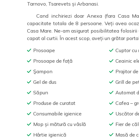
Tarnovo, Tsarevets și Arbanasi.
Cand inchiriezi doar Anexa (fara Casa Mar
capacitate totala de 8 persoane. Veți avea ocazi
Casa Mare. Ne-am asigurat posibilitatea folosirii 
capat al curtii. În acest scop, aveți un grătar por
Prosoape
Cuptor cu
Prosoape de față
Ceainic el
Şampon
Prajitor d
Gel de dus
Grill de p
Săpun
Automat d
Produse de curatat
Cafea – gr
Consumabile igienice
Uscător d
Mop și mătură cu vâslă
Fier de că
Hârtie igienică
Masă de c