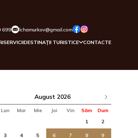
0 699
lchamurkov@gmail.com
RI
SERVICII
DESTINAȚII TURISTICE
CONTACTE
August
Lun
Mar
Mie
Joi
Vin
Sâm
Dum
1
2
3
4
5
6
7
8
9