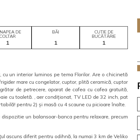
NAPEA DE
BĂI
CUTIE DE
COLTAR
BUCĂTĂRIE
1
1
1
z, cu un interior luminos pe tema Florilor. Are o chicinetă
frigider mare cu congelator, cuptor, plită ceramică, cuptor
, grătar de petrecere, aparat de cafea cu cafea gratuită,
baie cu toaletă. , aer condiționat, TV LED de 32 inch, pat
tabilă! pentru 2) și masă cu 4 scaune cu picioare înalte.
la dispozitie un balansoar-banca pentru relaxare, precum
lțul ascuns diferit pentru odihnă, la numai 3 km de Veliko