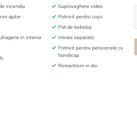
de incendiu
Supraveghere video
rim ajutor
Potrivit pentru copii
Pat de bebeluș
fragerie in interior
Intrare separata
ă
Potrivit pentru persoanele cu
handicap
ch
Romantism in doi