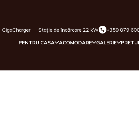
GigaCharger
Stație de încărcare 22 kW
+359 879 60
PENTRU CASA
ACOMODARE
GALERIE
PRETU