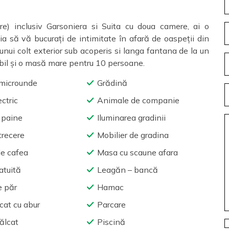
e) inclusiv Garsoniera si Suita cu doua camere, ai o
a să vă bucurați de intimitate în afară de oaspeții din
unui colt exterior sub acoperis si langa fantana de la un
tabil și o masă mare pentru 10 persoane.
 microunde
Grădină
ectric
Animale de companie
e paine
Iluminarea gradinii
etrecere
Mobilier de gradina
e cafea
Masa cu scaune afara
atuită
Leagăn – bancă
e păr
Hamac
lcat cu abur
Parcare
ălcat
Piscină