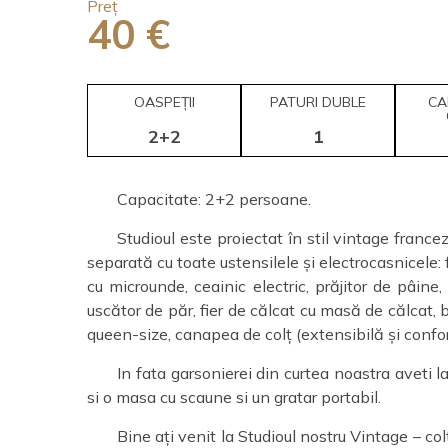
Preț
40 €
OASPEȚII
PATURI DUBLE
CA
2+2
1
Capacitate: 2+2 persoane.
Studioul este proiectat în stil vintage france
separată cu toate ustensilele și electrocasnicele: 
cu microunde, ceainic electric, prăjitor de pâine
uscător de păr, fier de călcat cu masă de călcat, 
queen-size, canapea de colț (extensibilă și confor
In fata garsonierei din curtea noastra aveti 
si o masa cu scaune si un gratar portabil.
Bine ați venit la Studioul nostru Vintage – co