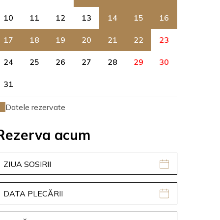
10
11
12
13
14
15
16
17
18
19
20
21
22
23
24
25
26
27
28
29
30
31
Datele rezervate
Rezerva acum