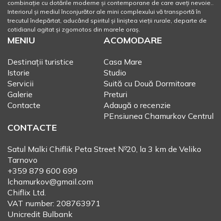
combinație cu dotările moderne și contemporane de care aveți nevoie..
Interiorul și mediul înconjurător ale mini complexului vă transportă în
trecutul îndepărtat, aducând spiritul și liniștea vieții rurale, departe de
cotidianul agitat și zgomotos din marele oraș.
MENIU
ACOMODARE
Destinații turistice
Casa Mare
Istorie
Studio
Servicii
Suită cu Două Dormitoare
Galerie
Preturi
Contacte
Adaugă o recenzie
PEnsiunea Chamurkov Centrul
CONTACTE
Satul Malki Chiflik Peta Street №20, la 3 km de Veliko
Tarnovo
+359 879 600 699
lchamurkov@gmail.com
Chiflix Ltd.
VAT number: 208763971
Unicredit Bulbank