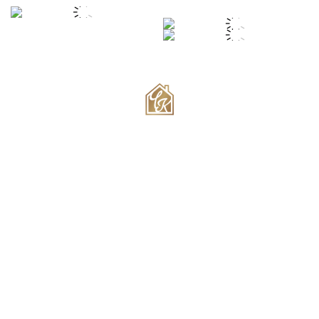
Мисията на собствениците Лазар и Теодора Чамуркови е да Ви
предложат пътуване назад във времето в къща-музей на
българщината в съчетание с модерните и съвременни удобства, от
които имате нужда.
Интериорът и околната среда на мини комплекса Ви пренасят
в далечното минало, носещи духа и спокойствието на селския
живот, далеч от забързаното и шумно ежедневие в големия град.
МЕНЮ
НАСТАНЯВАНЕ
За къщата
Голяма къща
История
Студио
Услуги
Суит с две спални
Галерия
Цени