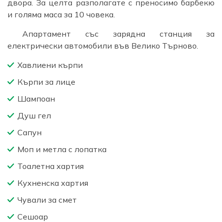
двора. За целта разполагате с преносимо барбекю
и голяма маса за 10 човека.
Апартамент със зарядна станция за
електрически автомобили във Велико Търново.
Хавлиени кърпи
Кърпи за лице
Шампоан
Душ гел
Сапун
Моп и метла с лопатка
Тоалетна хартия
Кухненска хартия
Чували за смет
Сешоар