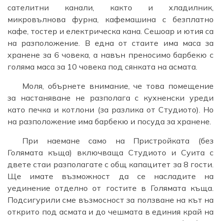
сателитни канали, както и хладилник,
микровълнова фурна, кафемашина с безплатно
кафе, тостер и електрическа кана. Сешоар и ютия са
на разположение. В една от стаите има маса за
хранене за 6 човека, а навън преносимо барбекю с
голяма маса за 10 човека под сянката на асмата.
Моля, обърнете внимание, че това помещение
за настаняване не разполага с кухненски уреди
като печка и котлони (за разлика от Студиото). Но
на разположение има барбекю и посуда за хранене.
При наемане само на Пристройката (без
Голямата къща) включваща Студиото и Суита с
двете стаи разполагате с общ капацитет за 8 гости.
Ще имате възможност да се насладите на
уединение отделно от гостите в Голямата къща.
Подсигурили сме възмосност за ползване на кът на
открито под асмата и до чешмата в единия край на