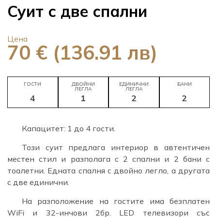
Суит с две спални
Цена
70 € (136.91 лв)
ГОСТИ
ДВОЙНИ
ЕДИНИЧНИ
БАНИ
ЛЕГЛА
ЛЕГЛА
4
1
2
2
Капацитет: 1 до 4 гости.
Този суит предлага интериор в автентичен
местен стил и разполага с 2 спални и 2 бани с
тоалетни. Едната спалня с двойно легло, а другата
с две единични.
На разположение на гостите има безплатен
WiFi и 32-инчови 2бр. LED телевизори със