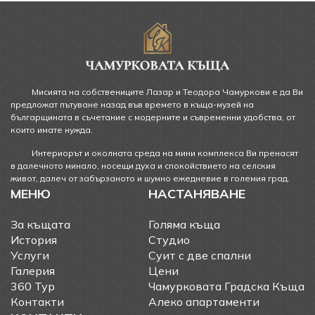
Мисията на собствениците Лазар и Теодора Чамуркови е да Ви
предложат пътуване назад във времето в къща-музей на
българщината в съчетание с модерните и съвременни удобства, от
които имате нужда.
Интериорът и околната среда на мини комплекса Ви пренасят
в далечното минало, носещи духа и спокойствието на селския
живот, далеч от забързаното и шумно ежедневие в големия град.
МЕНЮ
НАСТАНЯВАНЕ
За къщата
Голяма къща
История
Студио
Услуги
Суит с две спални
Галерия
Цени
360 Тур
Чамурковата Градска Къща
Контакти
Алеко апартаменти