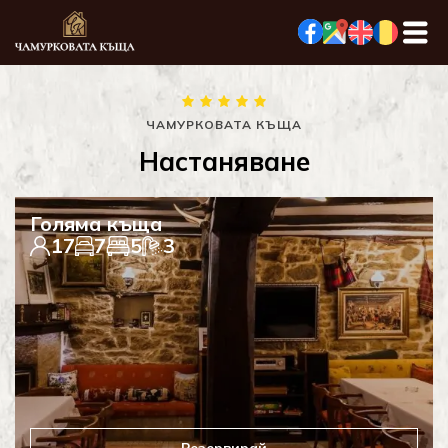
ЧАМУРКОВАТА КЪЩА
Настаняване
Голяма къща
17
7
5
3