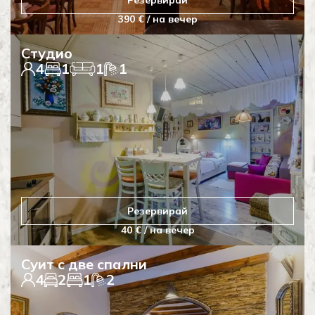
Резервирай
390 € / на вечер
Студио
4
1
1
1
Резервирай
40 € / на вечер
Суит с две спални
4
2
1
2