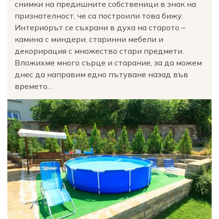
снимки на предишните собственици в знак на
признателност, че са построили това бижу.
Интериорът се съхрани в духа на старото –
камина с миндери, старинни мебели и
декорирация с множество стари предмети.
Вложихме много сърце и старание, за да можем
днес да направим едно пътуване назад във
времето…