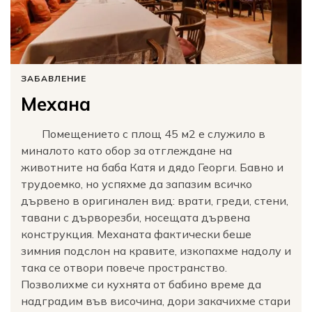
ЗАБАВЛЕНИЕ
Механа
Помещението с площ 45 м2 е служило в
миналото като обор за отглеждане на
животните на баба Катя и дядо Георги. Бавно и
трудоемко, но успяхме да запазим всичко
дървено в оригинален вид: врати, греди, стени,
тавани с дърворезби, носещата дървена
конструкция. Механата фактически беше
зимния подслон на кравите, изкопахме надолу и
така се отвори повече пространство.
Позволихме си кухнята от бабино време да
надградим във височина, дори закачихме стари