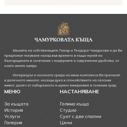
Мисията на собствениците Лазар и Теодора Чамуркови е да Ви
предложат пътуване назад във времето в къща-музей на
българщината в съчетание с модерните и съвременни удобства, от
които имате нужда.
Интериорът и околната среда на мини комплекса Ви пренасят
в далечното минало, носещи духа и спокойствието на селския
живот, далеч от забързаното и шумно ежедневие в големия град.
МЕНЮ
НАСТАНЯВАНЕ
За къщата
Голяма къща
История
Студио
Услуги
Суит с две спални
Галерия
Цени