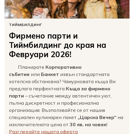
ТИЙМБИЛДИНГ
Фирмено парти и
Тиймбилдинг до края на
Февруари 2026!
Планирате
Корпоративно
събитие
или
Банкет
извън стандартната
хотелска обстановка? Чамурковата къща Ви
предлага перфектната
Къща за фирмено
парти
– съчетание между автентичен уют,
пълна дискретност и професионална
организация. Възползвайте се от нашия
специален кулинарен пакет
„Царска Вечер“
на
изключителната цена от
30 лв. на човек
!
Разгледайте нашата оферта