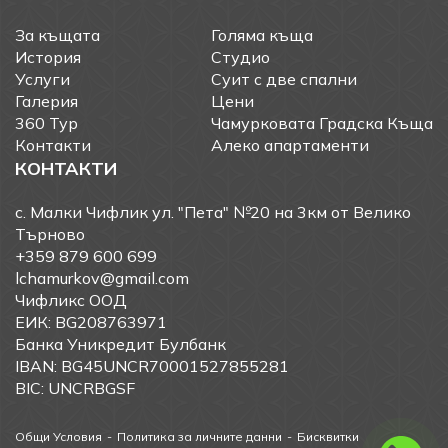
За къщата
Голяма къща
История
Студио
Услуги
Суит с две спални
Галерия
Цени
360 Тур
Чамурковата Градска Къща
Контакти
Алеко апартаменти
КОНТАКТИ
с. Малки Чифлик ул. "Пета" №20 на 3км от Велико
Търново
+359 879 600 699
lchamurkov@gmail.com
Чифликс ООД
ЕИК: BG208763971
Банка Уникредит Булбанк
IBAN: BG45UNCR70001527855281
BIC: UNCRBGSF
Общи Условия
Политика за личните данни
Бисквитки