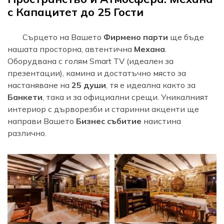
с Капацитет до 25 Гости
Сърцето на Вашето
Фирмено парти
ще бъде
нашата просторна, автентична
Механа
.
Оборудвана с голям Smart TV (идеален за
презентации), камина и достатъчно място за
настаняване на
25 души
, тя е идеална както за
Банкети
, така и за официални срещи. Уникалният
интериор с дърворезби и старинни акценти ще
направи Вашето
Бизнес събитие
наистина
различно.