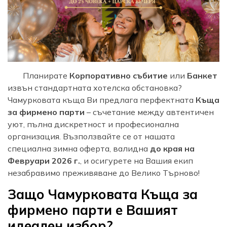
Планирате
Корпоративно събитие
или
Банкет
извън стандартната хотелска обстановка?
Чамурковата къща Ви предлага перфектната
Къща
за фирмено парти
– съчетание между автентичен
уют, пълна дискретност и професионална
организация. Възползвайте се от нашата
специална зимна оферта, валидна
до края на
Февруари 2026 г.
, и осигурете на Вашия екип
незабравимо преживяване до Велико Търново!
Защо Чамурковата Къща за
фирмено парти е Вашият
идеален избор?