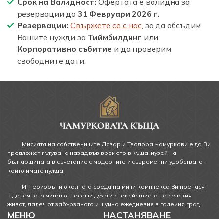
Срок на Валидност:
Офертата е валидна за
резервации до
31 Февруари 2026 г.
Резервации:
Свържете се с нас
, за да обсъдим
Вашите нужди за
Тиймбилдинг
или
Корпоративно събитие
и да проверим
свободните дати.
Мисията на собствениците Лазар и Теодора Чамуркови е да Ви
предложат пътуване назад във времето в къща-музей на
българщината в съчетание с модерните и съвременни удобства, от
които имате нужда.
Интериорът и околната среда на мини комплекса Ви пренасят
в далечното минало, носещи духа и спокойствието на селския
живот, далеч от забързаното и шумно ежедневие в големия град.
МЕНЮ
НАСТАНЯВАНЕ