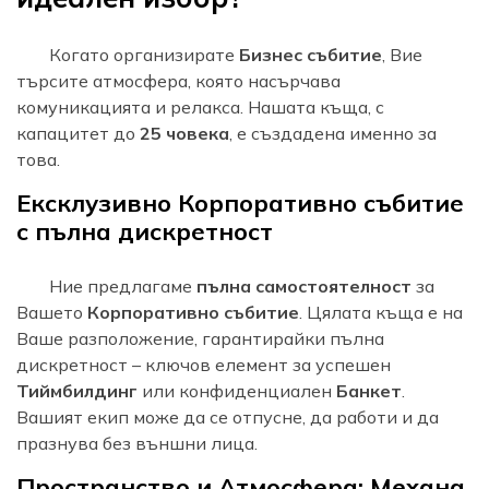
Когато организирате
Бизнес събитие
, Вие
търсите атмосфера, която насърчава
комуникацията и релакса. Нашата къща, с
капацитет до
25 човека
, е създадена именно за
това.
Ексклузивно Корпоративно събитие
с пълна дискретност
Ние предлагаме
пълна самостоятелност
за
Вашето
Корпоративно събитие
. Цялата къща е на
Ваше разположение, гарантирайки пълна
дискретност – ключов елемент за успешен
Тиймбилдинг
или конфиденциален
Банкет
.
Вашият екип може да се отпусне, да работи и да
празнува без външни лица.
Пространство и Атмосфера: Механа