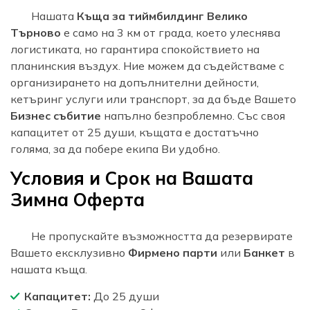
Нашата
Къща за тиймбилдинг Велико
Търново
е само на 3 км от града, което улеснява
логистиката, но гарантира спокойствието на
планинския въздух. Ние можем да съдействаме с
организирането на допълнителни дейности,
кетъринг услуги или транспорт, за да бъде Вашето
Бизнес събитие
напълно безпроблемно. Със своя
капацитет от 25 души, къщата е достатъчно
голяма, за да побере екипа Ви удобно.
Условия и Срок на Вашата
Зимна Оферта
Не пропускайте възможността да резервирате
Вашето ексклузивно
Фирмено парти
или
Банкет
в
нашата къща.
Капацитет:
До 25 души