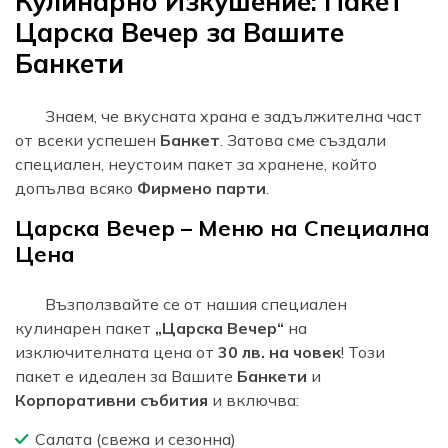
Кулинарно Изкушение: Пакет
Царска Вечер за Вашите
Банкети
Знаем, че вкусната храна е задължителна част
от всеки успешен
Банкет
. Затова сме създали
специален, неустоим пакет за хранене, който
допълва всяко
Фирмено парти
.
Царска Вечер – Меню на Специална
Цена
Възползвайте се от нашия специален
кулинарен пакет
„Царска Вечер“
на
изключителната цена от
30 лв. на човек
! Този
пакет е идеален за Вашите
Банкети
и
Корпоративни събития
и включва:
Салата (свежа и сезонна)