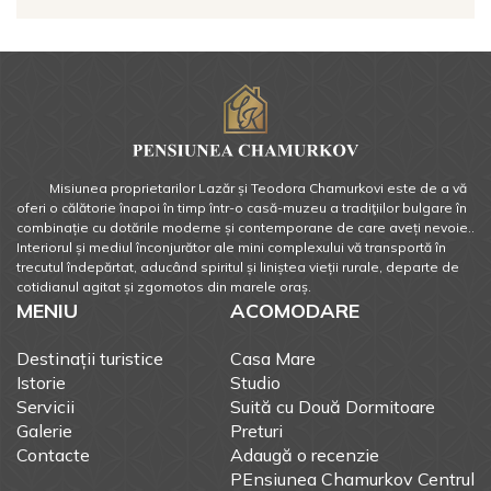
Misiunea proprietarilor Lazăr și Teodora Chamurkovi este de a vă
oferi o călătorie înapoi în timp într-o casă-muzeu a tradiţiilor bulgare în
combinație cu dotările moderne și contemporane de care aveți nevoie..
Interiorul și mediul înconjurător ale mini complexului vă transportă în
trecutul îndepărtat, aducând spiritul și liniștea vieții rurale, departe de
cotidianul agitat și zgomotos din marele oraș.
MENIU
ACOMODARE
Destinații turistice
Casa Mare
Istorie
Studio
Servicii
Suită cu Două Dormitoare
Galerie
Preturi
Contacte
Adaugă o recenzie
PEnsiunea Chamurkov Centrul