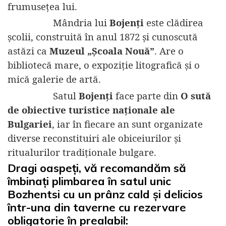
frumusețea lui.
Mândria lui
Bojenți
este clădirea
școlii, construită în anul 1872 și cunoscută
astăzi ca
Muzeul „Școala Nouă”
. Are o
bibliotecă mare, o expoziție litografică și o
mică galerie de artă.
Satul
Bojenți
face parte din
O sută
de obiective turistice naționale ale
Bulgariei
, iar în fiecare an sunt organizate
diverse reconstituiri ale obiceiurilor și
ritualurilor tradiționale bulgare.
Dragi oaspeți, vă recomandăm să
îmbinați plimbarea în satul unic
Bozhentsi cu un prânz cald și delicios
într-una din taverne cu rezervare
obligatorie în prealabil: