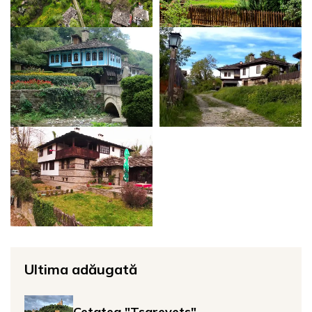
Ultima adăugată
Cetatea "Tsarevets"