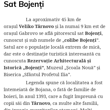
Sat Bojenți
La aproximativ 45 km de
orașul
Veliko Târnovo
și la numai 9 km est de
orașul Gabrovo se află pitorescul sat
Bojenți
,
cunoscut și sub numele de „
colibe Bojenți
”.
Satul are o populație locală extrem de mică,
dar este o destinație turistică interesantă cu
cunoscuta
Rezervație Arhitecturală și
Istorică „Bojenți”
, Muzeul „Școala Nouă” și
Biserica „Sfântul Profetul Ilia”.
Legenda spune că localitatea a fost
întemeiată de Bojana, o fată de familie de
boieri, în anul 1393, care a fugit împreună cu
copii săi din
Târnovo
, ca multe alte familii,
din invazia cuceritorilor otomani. Mulți