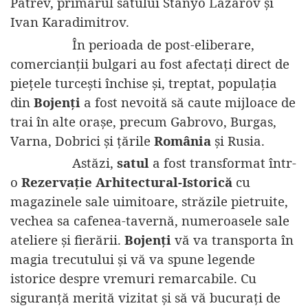
Patrev, primarul satului Stanyo Lazarov și
Ivan Karadimitrov.
În perioada de post-eliberare,
comercianții bulgari au fost afectați direct de
piețele turcești închise și, treptat, populația
din
Bojenți
a fost nevoită să caute mijloace de
trai în alte orașe, precum Gabrovo, Burgas,
Varna, Dobrici și țările
România
și Rusia.
Astăzi,
satul
a fost transformat într-
o
Rezervație Arhitectural-Istorică
cu
magazinele sale uimitoare, străzile pietruite,
vechea sa cafenea-tavernă, numeroasele sale
ateliere și fierării.
Bojenți
vă va transporta în
magia trecutului și vă va spune legende
istorice despre vremuri remarcabile. Cu
siguranță merită vizitat și să vă bucurați de