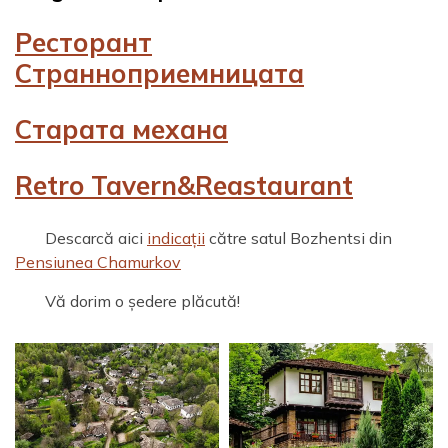
Ресторант
Странноприемницата
Старата механа
Retro Tavern&Reastaurant
Descarcă aici
indicații
către satul Bozhentsi din
Pensiunea Chamurkov
Vă dorim o ședere plăcută!