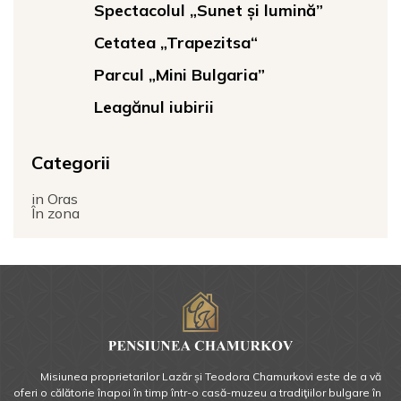
Spectacolul „Sunet și lumină”
Cetatea „Trapezitsa“
Parcul „Mini Bulgaria”
Leagănul iubirii
Categorii
in Oras
În zona
Misiunea proprietarilor Lazăr și Teodora Chamurkovi este de a vă
oferi o călătorie înapoi în timp într-o casă-muzeu a tradiţiilor bulgare în