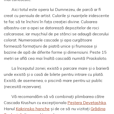
Aici totul este opera lui Dumnezeu, de parcă ar fi
creat cu pensula de artist. Culorile și nuanțele iridescente
te fac să te închini în fața creației divine. Culoarea
albastru-cer a apei se datorează depozitelor de roci
calcaroase, iar mușchiul de pe stânci se adaugă decorului
colorat. Numeroasele cascade și apa curgătoare
formează formațiuni de piatră unice și frumoase și
bazine de apă de diferite forme și dimensiuni. Peste 15
metri se află cea mai înaltă cascadă numită Praskaloto.
La începutul zonei, există o parcare mare și o barieră
unde există și o casă de bilete pentru intrare cu plată.
Există, de asemenea, o piscină mare pentru uz public
(necesită rezervare).
Vă recomandăm să vă combinați plimbarea către
Cascada Krushun cu excepționala
Peștera Devetashka
,
Hanul
Kakrinsko hanche
și de ce să nu vizitați
Grădina