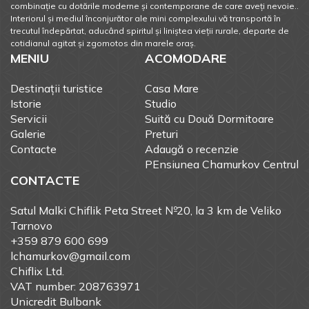
combinație cu dotările moderne și contemporane de care aveți nevoie..
Interiorul și mediul înconjurător ale mini complexului vă transportă în
trecutul îndepărtat, aducând spiritul și liniștea vieții rurale, departe de
cotidianul agitat și zgomotos din marele oraș.
MENIU
ACOMODARE
Destinații turistice
Casa Mare
Istorie
Studio
Servicii
Suită cu Două Dormitoare
Galerie
Preturi
Contacte
Adaugă o recenzie
PEnsiunea Chamurkov Centrul
CONTACTE
Satul Malki Chiflik Peta Street №20, la 3 km de Veliko
Tarnovo
+359 879 600 699
lchamurkov@gmail.com
Chiflix Ltd.
VAT number: 208763971
Unicredit Bulbank