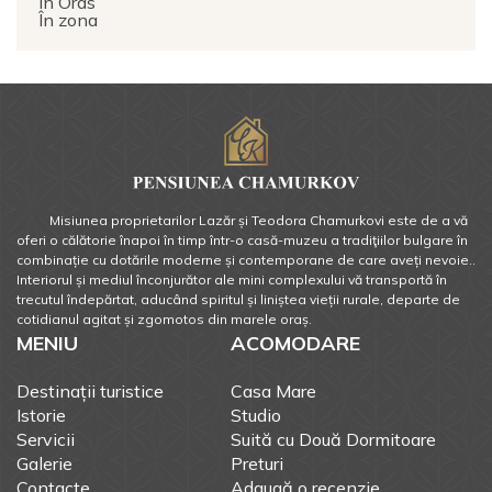
in Oras
În zona
Misiunea proprietarilor Lazăr și Teodora Chamurkovi este de a vă
oferi o călătorie înapoi în timp într-o casă-muzeu a tradiţiilor bulgare în
combinație cu dotările moderne și contemporane de care aveți nevoie..
Interiorul și mediul înconjurător ale mini complexului vă transportă în
trecutul îndepărtat, aducând spiritul și liniștea vieții rurale, departe de
cotidianul agitat și zgomotos din marele oraș.
MENIU
ACOMODARE
Destinații turistice
Casa Mare
Istorie
Studio
Servicii
Suită cu Două Dormitoare
Galerie
Preturi
Contacte
Adaugă o recenzie