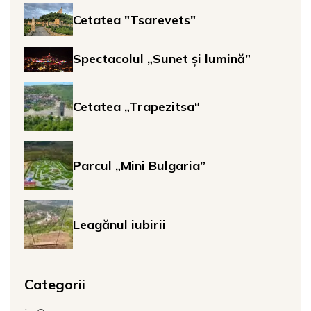
Cetatea "Tsarevets"
Spectacolul „Sunet și lumină”
Cetatea „Trapezitsa“
Parcul „Mini Bulgaria”
Leagănul iubirii
Categorii