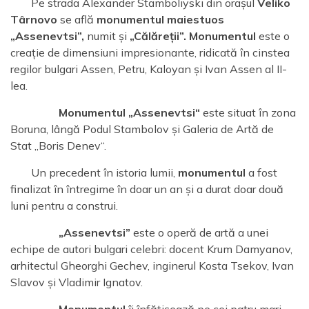
Pe strada Alexander Stamboliyski din orașul
Veliko
Târnovo
se află
monumentul maiestuos
„Assenevtsi”,
numit și
„Călăreții”.
Monumentul
este o
creație de dimensiuni impresionante, ridicată în cinstea
regilor bulgari Assen, Petru, Kaloyan și Ivan Assen al II-
lea.
Monumentul „Assenevtsi“
este situat în zona
Boruna, lângă Podul Stambolov și Galeria de Artă de
Stat „Boris Denev“.
Un precedent în istoria lumii,
monumentul
a fost
finalizat în întregime în doar un an și a durat doar două
luni pentru a construi.
„Assenevtsi”
este o operă de artă a unei
echipe de autori bulgari celebri: docent Krum Damyanov,
arhitectul Gheorghi Gechev, inginerul Kosta Tsekov, Ivan
Slavov și Vladimir Ignatov.
Monumentul
îi înfățișează pe cei patru mari