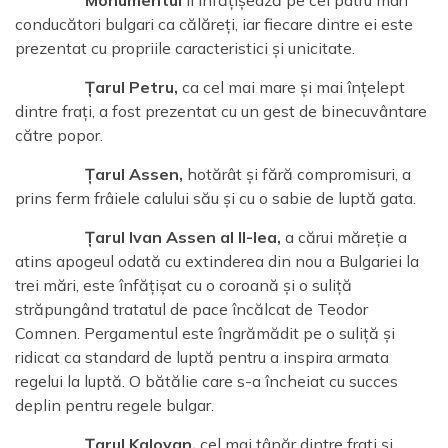
conducători bulgari ca călăreți, iar fiecare dintre ei este
prezentat cu propriile caracteristici și unicitate.
Țarul Petru,
ca cel mai mare și mai înțelept
dintre frați, a fost prezentat cu un gest de binecuvântare
către popor.
Țarul Assen,
hotărât și fără compromisuri, a
prins ferm frâiele calului său și cu o sabie de luptă gata.
Țarul Ivan Assen al II-lea,
a cărui măreție a
atins apogeul odată cu extinderea din nou a Bulgariei la
trei mări, este înfățișat cu o coroană și o suliță
străpungând tratatul de pace încălcat de Teodor
Comnen. Pergamentul este îngrămădit pe o suliță și
ridicat ca standard de luptă pentru a inspira armata
regelui la luptă. O bătălie care s-a încheiat cu succes
deplin pentru regele bulgar.
Țarul Kaloyan,
cel mai tânăr dintre frați și