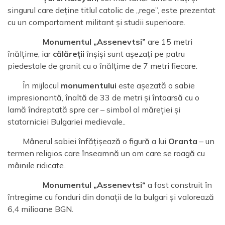
singurul care deține titlul catolic de „rege”, este prezentat
cu un comportament militant și studii superioare.
Monumentul „Assenevtsi”
are 15 metri
înălțime, iar
călăreții
înșiși sunt așezați pe patru
piedestale de granit cu o înălțime de 7 metri fiecare.
În mijlocul
monumentului
este așezată o sabie
impresionantă, înaltă de 33 de metri și întoarsă cu o
lamă îndreptată spre cer – simbol al măreției și
statorniciei Bulgariei medievale..
Mânerul sabiei înfățișează o figură a lui
Oranta
– un
termen religios care înseamnă un om care se roagă cu
mâinile ridicate..
Monumentul „Assenevtsi“
a fost construit în
întregime cu fonduri din donații de la bulgari și valorează
6,4 milioane BGN.