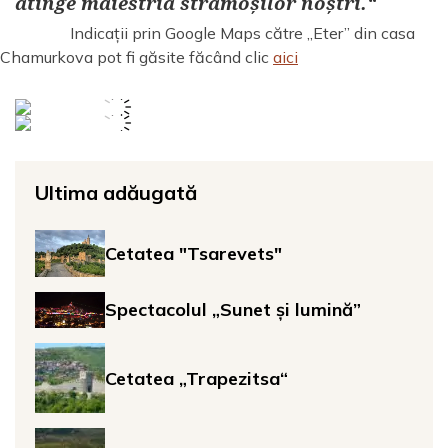
atinge măiestria strămoșilor noștri.“
Indicații prin Google Maps către „Eter” din casa
Chamurkova pot fi găsite făcând clic
aici
Ultima adăugată
Cetatea "Tsarevets"
Spectacolul „Sunet și lumină”
Cetatea „Trapezitsa“