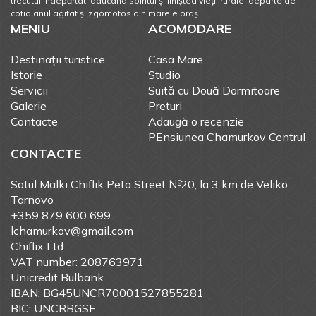
trecutul îndepărtat, aducând spiritul și liniștea vieții rurale, departe de
cotidianul agitat și zgomotos din marele oraș.
MENIU
ACOMODARE
Destinații turistice
Casa Mare
Istorie
Studio
Servicii
Suită cu Două Dormitoare
Galerie
Preturi
Contacte
Adaugă o recenzie
PEnsiunea Chamurkov Centrul
CONTACTE
Satul Malki Chiflik Peta Street №20, la 3 km de Veliko
Tarnovo
+359 879 600 699
lchamurkov@gmail.com
Chiflix Ltd.
VAT number: 208763971
Unicredit Bulbank
IBAN: BG45UNCR70001527855281
BIC: UNCRBGSF