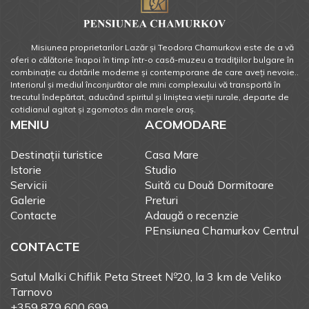
Misiunea proprietarilor Lazăr și Teodora Chamurkovi este de a vă
oferi o călătorie înapoi în timp într-o casă-muzeu a tradiţiilor bulgare în
combinație cu dotările moderne și contemporane de care aveți nevoie..
Interiorul și mediul înconjurător ale mini complexului vă transportă în
trecutul îndepărtat, aducând spiritul și liniștea vieții rurale, departe de
cotidianul agitat și zgomotos din marele oraș.
MENIU
ACOMODARE
Destinații turistice
Casa Mare
Istorie
Studio
Servicii
Suită cu Două Dormitoare
Galerie
Preturi
Contacte
Adaugă o recenzie
PEnsiunea Chamurkov Centrul
CONTACTE
Satul Malki Chiflik Peta Street №20, la 3 km de Veliko
Tarnovo
+359 879 600 699