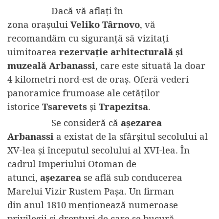
Dacă vă aflați în
zona orașului
Veliko Târnovo
, vă
recomandăm cu siguranță să vizitați
uimitoarea
rezervație arhitecturală și
muzeală Arbanassi
, care este situată la doar
4 kilometri nord-est de oraș. Oferă vederi
panoramice frumoase ale cetăților
istorice
Tsarevets
și
Trapezitsa
.
Se consideră că
așezarea
Arbanassi
a existat de la sfârșitul secolului al
XV-lea și începutul secolului al XVI-lea. În
cadrul Imperiului Otoman de
atunci,
așezarea
se află sub conducerea
Marelui Vizir Rustem Pașa. Un firman
din anul 1810 menționează numeroase
privilegii și drepturi de care se bucură