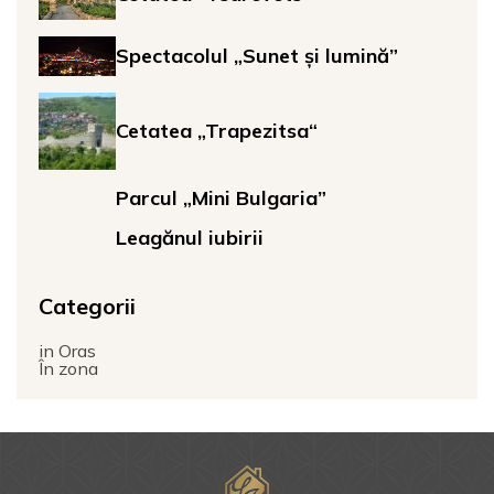
Spectacolul „Sunet și lumină”
Cetatea „Trapezitsa“
Parcul „Mini Bulgaria”
Leagănul iubirii
Categorii
in Oras
În zona