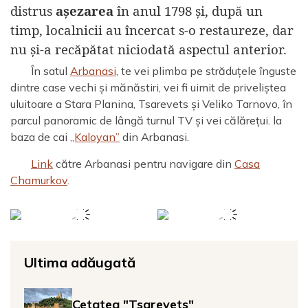
distrus
așezarea
în anul 1798 și, după un
timp, localnicii au încercat s-o restaureze, dar
nu și-a recăpătat niciodată aspectul anterior.
În satul
Arbanasi
, te vei plimba pe străduțele înguste
dintre case vechi și mănăstiri, vei fi uimit de priveliștea
uluitoare a Stara Planina, Tsarevets și Veliko Tarnovo, în
parcul panoramic de lângă turnul TV și vei călărețui. la
baza de cai
„Kaloyan”
din Arbanasi.
Link
către Arbanasi pentru navigare din
Casa
Chamurkov
.
Ultima adăugată
Cetatea "Tsarevets"