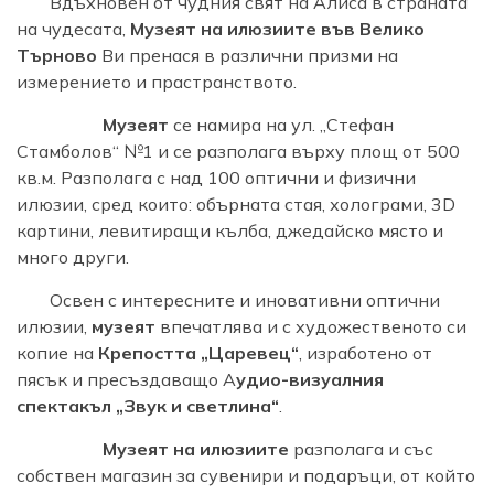
Вдъхновен от чудния свят на Алиса в страната
на чудесата,
Музеят на илюзиите във Велико
Търново
Ви пренася в различни призми на
измерението и прастранството.
Музеят
се намира на ул. „Стефан
Стамболов“ №1 и се разполага върху площ от 500
кв.м. Разполага с над 100 оптични и физични
илюзии, сред които: обърната стая, холограми, 3D
картини, левитиращи кълба, джедайско място и
много други.
Освен с интересните и иновативни оптични
илюзии,
музеят
впечатлява и с художественото си
копие на
Крепостта „Царевец“
, изработено от
пясък и пресъздаващо А
удио-визуалния
спектакъл „Звук и светлина“
.
Музеят на илюзиите
разполага и със
собствен магазин за сувенири и подаръци, от който