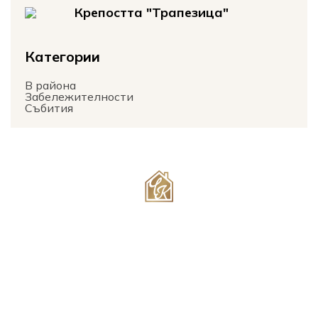
Крепостта "Трапезица"
Категории
В района
Забележителности
Събития
Мисията на собствениците Лазар и Теодора Чамуркови е да Ви
предложат пътуване назад във времето в къща-музей на
българщината в съчетание с модерните и съвременни удобства, от
които имате нужда.
Интериорът и околната среда на мини комплекса Ви пренасят
в далечното минало, носещи духа и спокойствието на селския