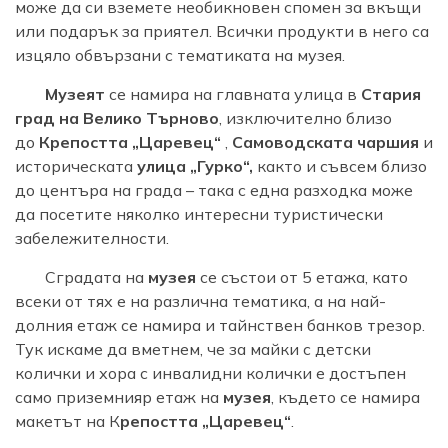
може да си вземете необикновен спомен за вкъщи
или подарък за приятел. Всички продукти в него са
изцяло обвързани с тематиката на музея.
Музеят
се намира на главната улица в
Стария
град на Велико Търново
, изключително близо
до
Крепостта „Царевец“
,
Самоводската чаршия
и
историческата
улица „Гурко“,
както и съвсем близо
до центъра на града – така с една разходка може
да посетите няколко интересни туристически
забележителности.
Сградата на
музея
се състои от 5 етажа, като
всеки от тях е на различна тематика, а на най-
долния етаж се намира и тайнствен банков трезор.
Тук искаме да вметнем, че за майки с детски
колички и хора с инвалидни колички е достъпен
само приземнияр етаж на
музея
, където се намира
макетът на К
репостта „Царевец“
.