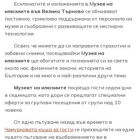
Ескпонатите и изложенията в М
узея на
илюзиите във Велико Търново
се обновяват
постоянно, грижливо поддържани от персонала на
музея и съобразени с развиващите се неспирно
технологии.
Освен, че можете да си направите страхотни и
забавни снимки, посещавайки М
узея на
илюзиите
ще обогатите и познанията си за света
около нас, физичните закони, историята на
България и на много и най-различни други теми.
Музеят на илюзиите
посреща гости седем дни
в седмицата, като дори се предлагат специални
оферти за групови посещения от групи над 10
човека.
От едно пътуване назад във времето в
Чамурковата къща за гости
се прехвърлете на едно
чудато пътуване на въображението ви в