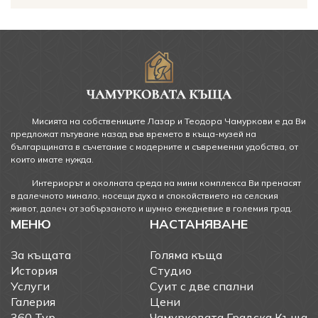
Мисията на собствениците Лазар и Теодора Чамуркови е да Ви
предложат пътуване назад във времето в къща-музей на
българщината в съчетание с модерните и съвременни удобства, от
които имате нужда.
Интериорът и околната среда на мини комплекса Ви пренасят
в далечното минало, носещи духа и спокойствието на селския
живот, далеч от забързаното и шумно ежедневие в големия град.
МЕНЮ
НАСТАНЯВАНЕ
За къщата
Голяма къща
История
Студио
Услуги
Суит с две спални
Галерия
Цени
360 Тур
Чамурковата Градска Къща