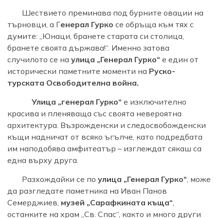
Шествието преминава под бурните овации на
търновци, а Г
енерал Гурко
се обръща към тях с
думите: „Юнаци, бранете старата си столица,
бранете своята държава!“. Именно затова
случилото се на
улица „Генерал Гурко“
е един от
исторически паметните моменти на
Руско-
турската Освободителна война.
Улица „генерал Гурко“
е изключително
красива и пленяваща със своята невероятна
архитектура. Възрожденски и следосвобожденски
къщи надничат от всяко ъгълче, като подредбата
им наподобява амфитеатър – изглеждат сякаш са
една върху друга.
Разхождайки се по
улица „Генерал Гурко“
, може
да разгледате паметника на Иван Панов
Семерджиев,
музей „Сарафкината къща“
,
останките на храм „Св. Спас“, както и много други