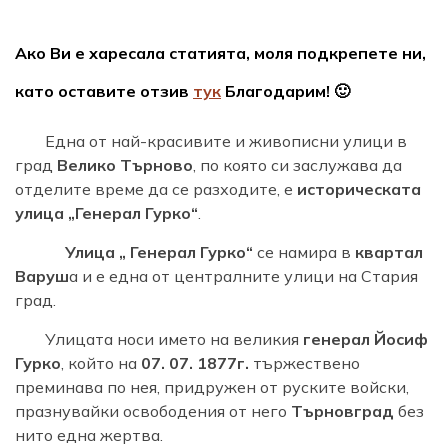
Ако Ви е харесала статията, моля подкрепете ни,
като оставите отзив
тук
Благодарим! 🙂
Една от най-красивите и живописни улици в
град
Велико Търново
, по която си заслужава да
отделите време да се разходите, е
историческата
улица „Генерал Гурко“
.
Улица „ Генерал Гурко“
се намира в
квартал
Варуш
а и е една от централните улици на Стария
град.
Улицата носи името на великия
генерал Йосиф
Гурко
, който на
07. 07. 1877г.
тържествено
преминава по нея, придружен от руските войски,
празнувайки освободения от него
Търновград
без
нито една жертва.