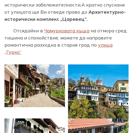
исторически забележителности.А кратко спускане
от улицата ще Ви отведе право до
Архитектурно-
исторически комплекс „Царевец“.
Отсядайки в
Чамурковата къща
на отмора сред
тишина и спокойствие, можете да направите
романтична разходка в стария град по
улица
„Гурко“