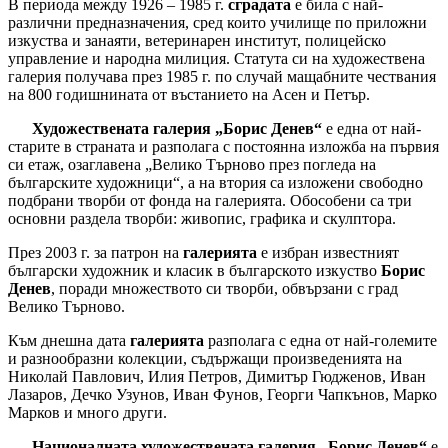
В периода между 1926 – 1985 г.
сградата
е била с най-
различни предназначения, сред които училище по приложни
изкуства и занаяти, ветеринарен институт, полицейско
управление и народна милиция. Статута си на художествена
галерия получава през 1985 г. по случай мащабните чествания
на 800 годишнината от въстанието на Асен и Петър.
Художествената галерия „Борис Денев“
е една от най-
старите в страната и разполага с постоянна изложба на първия
си етаж, озаглавена „Велико Търново през погледа на
българските художници“, а на втория са изложени свободно
подбрани творби от фонда на галерията. Обособени са три
основни раздела творби: живопис, графика и скулптора.
През 2003 г. за патрон на
галерията
е избран известният
български художник и класик в българското изкуство
Борис
Денев
, поради множеството си творби, обвързани с град
Велико Търново.
Към днешна дата
галерията
разполага с една от най-големите
и разнообразни колекции, съдържащи произведенията на
Николай Павлович, Илия Петров, Димитър Гюдженов, Иван
Лазаров, Дечко Узунов, Иван Фунов, Георги Чапкънов, Марко
Марков и много други.
Националната художествената галерия „Борис Денев“
е