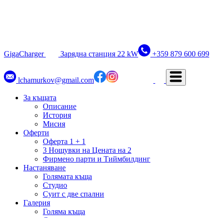
GigaCharger
Зарядна станция 22 kW
+359 879 600 699
lchamurkov@gmail.com
За къщата
Описание
История
Мисия
Оферти
Oферта 1 + 1
3 Нощувки на Цената на 2
Фирмено парти и Тиймбилдинг
Настаняване
Голямата къща
Студио
Суит с две спални
Галерия
Голяма къща