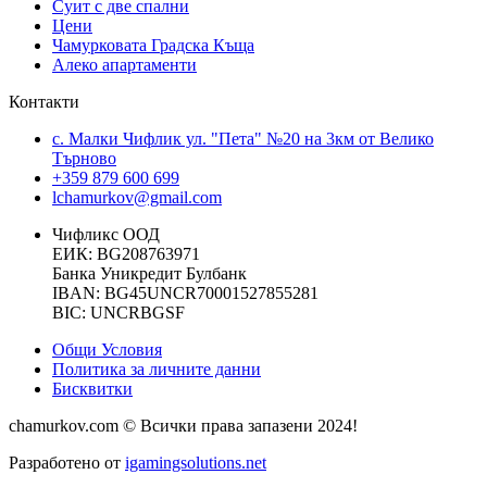
Суит с две спални
Цени
Чамурковата Градска Къща
Алеко апартаменти
Контакти
с. Малки Чифлик ул. "Пета" №20 на 3км от Велико
Търново
+359 879 600 699
lchamurkov@gmail.com
Чифликс ООД
ЕИК: BG208763971
Банка Уникредит Булбанк
IBAN: BG45UNCR70001527855281
BIC: UNCRBGSF
Общи Условия
Политика за личните данни
Бисквитки
chamurkov.com © Всички права запазени 2024!
Разработено от
igamingsolutions.net