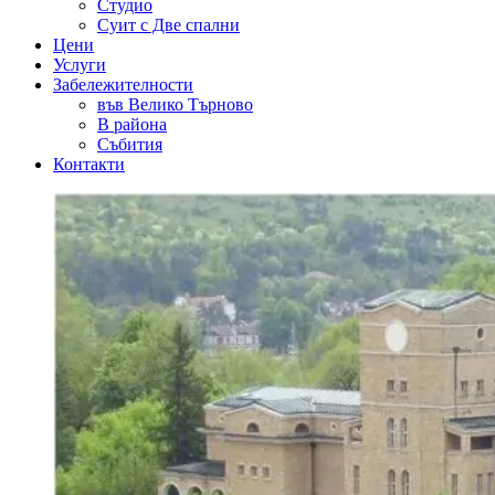
Студио
Суит с Две спални
Цени
Услуги
Забележителности
във Велико Търново
В района
Събития
Контакти