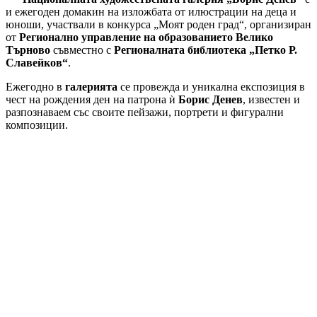
и ежегоден домакин на изложбата от илюстрации на деца и
юноши, участвали в конкурса „Моят роден град“, организиран
от
Регионално управление на образованието Велико
Търново
съвместно с
Регионалната библиотека „Петко Р.
Славейков“
.
Ежегодно в
галерията
се провежда и уникална експозиция в
чест на рождения ден на патрона ѝ
Борис Денев
, известен и
разпознаваем със своите пейзажи, портрети и фигурални
композиции.