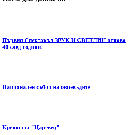
Първия Спектакъл ЗВУК И СВЕТЛИН отново
40 след години!
Национален събор на овцевъдите
Крепостта "Царевец"