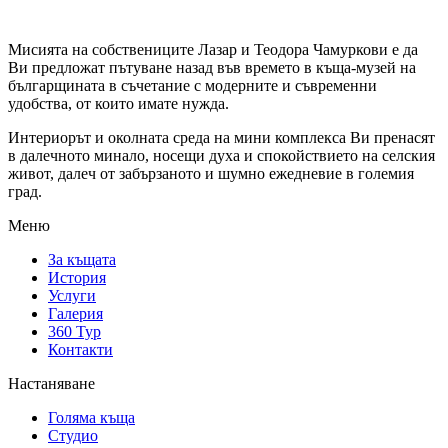
Мисията на собствениците Лазар и Теодора Чамуркови е да
Ви предложат пътуване назад във времето в къща-музей на
българщината в съчетание с модерните и съвременни
удобства, от които имате нужда.
Интериорът и околната среда на мини комплекса Ви пренасят
в далечното минало, носещи духа и спокойствието на селския
живот, далеч от забързаното и шумно ежедневие в големия
град.
Меню
За къщата
История
Услуги
Галерия
360 Тур
Контакти
Настаняване
Голяма къща
Студио