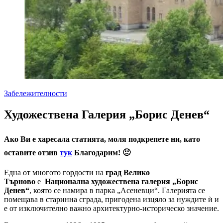
Забележителности
Художествена Галерия „Борис Денев“
Ако Ви е харесала статията, моля подкрепете ни, като
оставите отзив
тук
Благодарим! 🙂
Една от многото гордости на
град Велико
Търново
е
Национална художествена галерия „Борис
Денев“
, която се намира в парка „Асеневци“. Галерията се
помещава в старинна сграда, пригодена изцяло за нуждите ѝ и
е от изключително важно архитектурно-историческо значение.