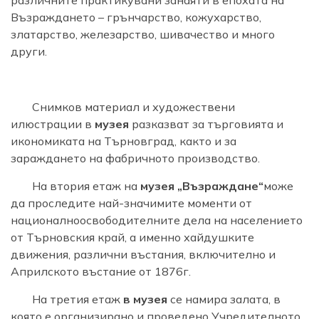
Възраждането – грънчарство, кожухарство,
златарство, железарство, шивачество и много
други.
Снимков материал и художествени
илюстрации в
музея
разказват за търговията и
икономиката на Търновград, както и за
зараждането на фабричното производство.
На втория етаж на
музея „Възраждане“
може
да проследите най-значимите моменти от
националноосвободителните дела на населението
от Търновския край, а именно хайдушките
движения, различни въстания, включително и
Априлското въстание от 1876г.
На третия етаж
в музея
се намира залата, в
която е организирано и проведено Учредителното