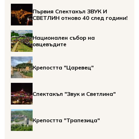
Първия Спектакъл ЗВУК И
СВЕТЛИН отново 40 след години!
Национален събор на
овцевъдите
Крепостта "Царевец"
Спектакъл "Звук и Светлина"
Крепостта "Трапезица"