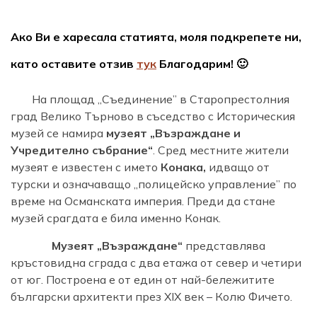
Ако Ви е харесала статията, моля подкрепете ни,
като оставите отзив
тук
Благодарим! 🙂
На площад „Съединение” в Старопрестолния
град Велико Търново в съседство с Историческия
музей се намира
музеят „Възраждане и
Учредително събрание“
. Сред местните жители
музеят е известен с името
Конака,
идващо от
турски и означаващо „полицейско управление” по
време на Османската империя. Преди да стане
музей срагдата е била именно Конак.
Музеят „Възраждане“
представлява
кръстовидна сграда с два етажа от север и четири
от юг. Построена е от един от най-бележитите
български архитекти през XIX век – Колю Фичето.