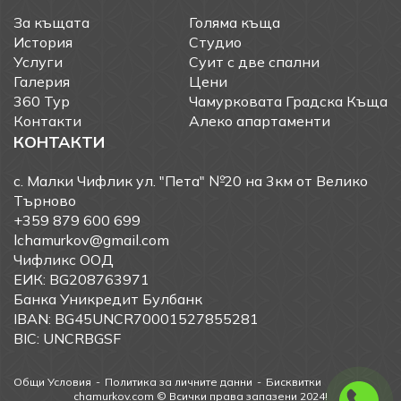
За къщата
Голяма къща
История
Студио
Услуги
Суит с две спални
Галерия
Цени
360 Тур
Чамурковата Градска Къща
Контакти
Алеко апартаменти
КОНТАКТИ
с. Малки Чифлик ул. "Пета" №20 на 3км от Велико
Търново
+359 879 600 699
lchamurkov@gmail.com
Чифликс ООД
ЕИК: BG208763971
Банка Уникредит Булбанк
IBAN: BG45UNCR70001527855281
BIC: UNCRBGSF
Общи Условия
Политика за личните данни
Бисквитки
chamurkov.com © Всички права запазени 2024!