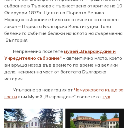
събрание в Търново с тържествено откритие на 10
Февруари 1879г. Целта на Първото Велико
Народно събрание е била изготвянето на основен
закон – Първата Българска Конституция. Това
бележито събитие бележи началото на съвременна
България.
Непременно посетете
музей „Възраждане и
Учредително събрание”
–
автентично място, което
ви връща назад във времето по време на велики
дела, неизменна част от богатата Българска
история.
Упътване за навигация от
Чамурковата къща за
гости
към Музей „Възраждане“ свалете от
тук