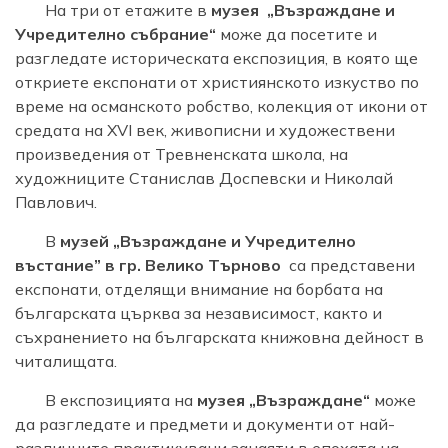
На три от етажите в
музея „Възраждане и
Учредително събрание“
може да посетите и
разгледате историческата експозиция, в която ще
откриете експонати от християнското изкуство по
време на османското робство, колекция от икони от
средата на XVI век, живописни и художествени
произведения от Тревненската школа, на
художниците Станислав Доспевски и Николай
Павлович.
В
музей „Възраждане и Учредително
въстание” в гр. Велико Търново
са представени
експонати, отделящи внимание на борбата на
българската църква за независимост, както и
съхранението на българската книжовна дейност в
читалищата.
В експозицията на
музея „Възраждане“
може
да разгледате и предмети и документи от най-
различните практикувани занаяти в епохата на