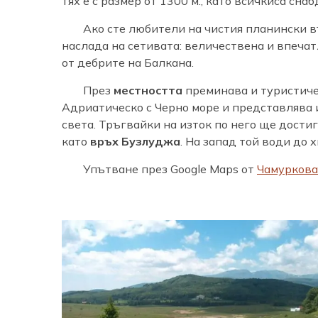
тях е с размер от 1300 м., като всичкиса снаб
Ако сте любители на чистия планински в
наслада на сетивата: величествена и впеча
от дебрите на Балкана.
През
местността
преминава и туристич
Адриатическо с Черно море и представлява 
света. Тръгвайки на изток по него ще дости
като
връх Бузлуджа
. На запад той води до 
Упътване през Google Maps от
Чамуркова