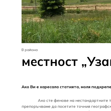
В района
местност „Уза
Ако Ви е харесала статията, моля подкреп
Ако сте фенове на нестандартните ту
препоръчваме да посетите точния географс