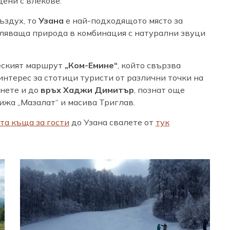
дени с влекове.
ъздух, то
Узана
е най-подходящото място за
тляваща природа в комбинация с натурални звуци
еският маршрут
„Ком-Емине“
, който свързва
интерес за стотици туристи от различни точки на
гнете и до
връх Хаджи Димитър
, познат още
хижа „Мазалат“ и масива Триглав.
та къща за гости
до Узана свалете от
тук