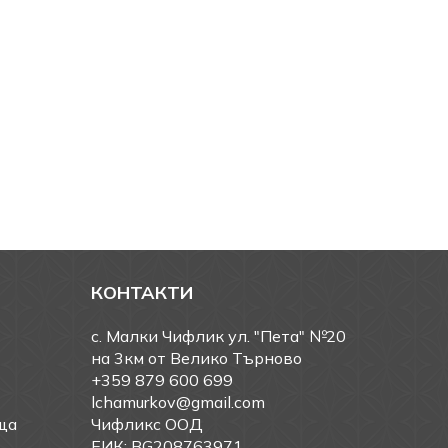
КОНТАКТИ
с. Малки Чифлик ул. "Пета" №20
на 3км от Велико Търново
+359 879 600 699
lchamurkov@gmail.com
ща
Чифликс ООД
ЕИК: BG208763971