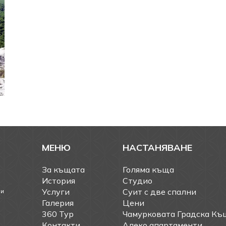
МЕНЮ
НАСТАНЯВАНЕ
За къщата
Голяма къща
История
Студио
Услуги
Суит с две спални
ви
Галерия
Цени
360 Тур
Чамурковата Градска Къ
Контакти
Алеко апартаменти