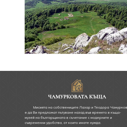
Мисията на собствениците Лазар и Теодора Чамурко
е да Ви предложат пътуване назад във времето в къща-
музей на българщината в съчетание с модерните и
съвременни удобства, от които имате нужда.