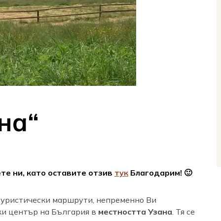
на“
ете ни, като оставите отзив
тук
Благодарим! 🙂
ристически маршрути, непременно Ви
ки център на България в
местността Узана
. Тя се