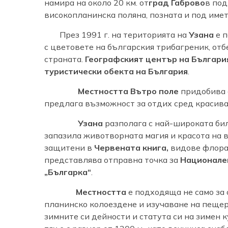
намира на около 20 км. от
град Габрово
в под
високопланинска поляна, позната и под име
През 1991 г. на територията на
Узана
е п
с цветовете на българския трибагреник, от
страната.
Географският център на Българи
туристически обекта на България
.
Местността Вътро поле
придобива с
предлага възможност за отдих сред красива
Узана
разполага с най-широката би
запазила животворната магия и красота на в
защитени в
Червената книга,
видове флора 
представлява отправна точка за
Национален
„Българка“
.
Местността
е подходяща не само за 
планинско колоездене и изучаване на пещер
зимните си дейности и статута си на зимен к