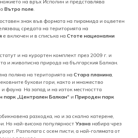
ножието на връх Исполин и представлява
то
Вътро поле
.
оставен знак във формата на пирамида и оцветен
белязващ средата на територията на
я
е включен и в списъка на
Стоте национални
татут и на курортен комплект през 2009 г. и
та и живописна природа на българския Балкан.
лна поляна на територията на
Стара планина
,
ековните букови гори, както и множество
и фауна На запад и на изток местността
 парк „Централен Балкан“
и
Природен парк
обикновена разходка, но и за скално катерене,
и. Но най-висока популярност
Узана
набира чрез
урорт. Разполага с осем писти, а най-голямата от