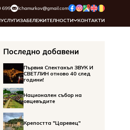
0 699
lchamurkov@gmail.com
И
УСЛУГИ
ЗАБЕЛЕЖИТЕЛНОСТИ
КОНТАКТИ
Последно добавени
Първия Спектакъл ЗВУК И
СВЕТЛИН отново 40 след
години!
Национален събор на
овцевъдите
Крепостта "Царевец"